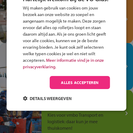
Test je kennis met het
Wij maken gebruik van cookies om jouw
Fiets Veilig
bezoek aan onze website zo soepel en
Verkeersspel!
aangenaam mogelijk te maken. Deze zorgen
ervoor dat alles op rolletjes loopt en staan
Speel het Fiets Veilig Verkeersspel
daarom altijd aan. Als je ons groen licht geeft
en win een Cortina-fiets!
voor alle cookies, kunnen we je de beste
ervaring bieden. Je kunt ook zelf selecteren
In de winkel ben je op je
welke typen cookies je wel en niet wilt
plek!
accepteren.
Meer informatie vind je in onze
privacyverklaring.
Ontdek via het vmbo jouw talent
op de winkelvloer, waar elke dag
anders is!
ALLES ACCEPTEREN
Jouw talent in de
DETAILS WEERGEVEN
Transport en Logistiek
Kies voor vmbo Transport en
logistiek: daar kun je mee
thuiskomen!