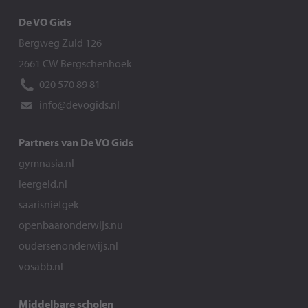
De VO Gids
Bergweg Zuid 126
2661 CW Bergschenhoek
020 570 89 81
info@devogids.nl
Partners van De VO Gids
gymnasia.nl
leergeld.nl
saarisnietgek
openbaaronderwijs.nu
oudersenonderwijs.nl
vosabb.nl
Middelbare scholen