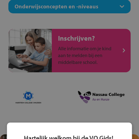
Onderwijsconcepten en -niveaus
Inschrijven?
Alle informatie om je kind
aan te melden bij een
middelbare school.
Hartelijk welkom bij de VO Gids!