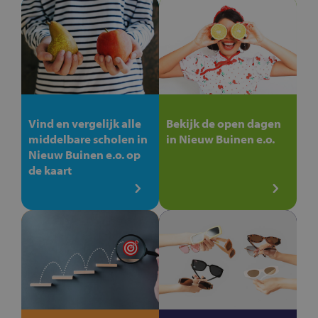
Vind en vergelijk alle
Bekijk de open dagen
middelbare scholen in
in Nieuw Buinen e.o.
Nieuw Buinen e.o. op
de kaart