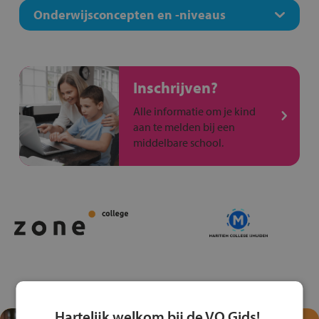
Onderwijsconcepten en -niveaus
Inschrijven?
Alle informatie om je kind
aan te melden bij een
middelbare school.
Hartelijk welkom bij de VO Gids!