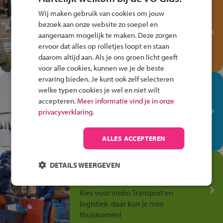
Test je kennis met het
Wij maken gebruik van cookies om jouw
Fiets Veilig
bezoek aan onze website zo soepel en
Verkeersspel!
aangenaam mogelijk te maken. Deze zorgen
ervoor dat alles op rolletjes loopt en staan
Speel het Fiets Veilig Verkeersspel
daarom altijd aan. Als je ons groen licht geeft
en win een Cortina-fiets!
voor alle cookies, kunnen we je de beste
ervaring bieden. Je kunt ook zelf selecteren
In de winkel ben je op je
welke typen cookies je wel en niet wilt
plek!
accepteren.
Meer informatie vind je in onze
privacyverklaring.
Ontdek via het vmbo jouw talent
op de winkelvloer, waar elke dag
anders is!
ALLES ACCEPTEREN
Jouw talent in de
DETAILS WEERGEVEN
Transport en Logistiek
Kies voor vmbo Transport en
logistiek: daar kun je mee
thuiskomen!