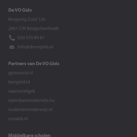
De VO Gids
Bergweg Zuid 126
2661 CW Bergschenhoek
020 570 89 81
info@devogids.nl
Partners van De VO Gids
gymnasia.nl
leergeld.nl
saarisnietgek
openbaaronderwijs.nu
oudersenonderwijs.nl
vosabb.nl
Middelbare scholen