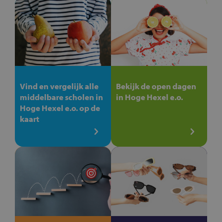
Vind en vergelijk alle
Bekijk de open dagen
middelbare scholen in
in Hoge Hexel e.o.
Hoge Hexel e.o. op de
kaart