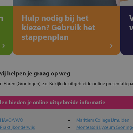
n
Hulp nodig bij het
kiezen? Gebruik het
stappenplan
, wij helpen je graag op weg
in Haren (Groningen) e.o. Bekijk de uitgebreide online presentatiep
en bieden je online uitgebreide informatie
a HAVO/VWO
Maritiem College IJmuiden
Praktijkonderwijs
Montessori Lyceum Groning