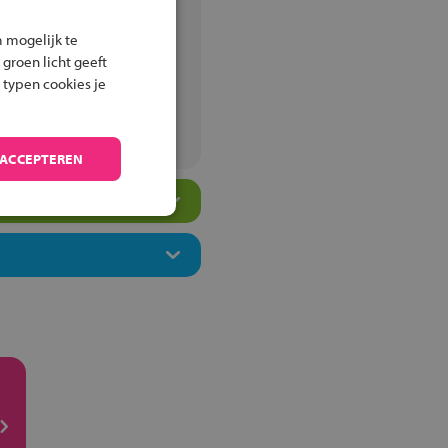
ingen
 mogelijk te
 groen licht geeft
 typen cookies je
m
 ACCEPTEREN