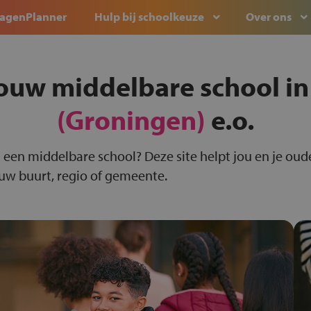
agenPlanner
Hulp bij schoolkeuze
Over ons
jouw middelbare school i
(Groningen)
e.o.
 een middelbare school? Deze site helpt jou en je oude
ouw buurt, regio of gemeente.