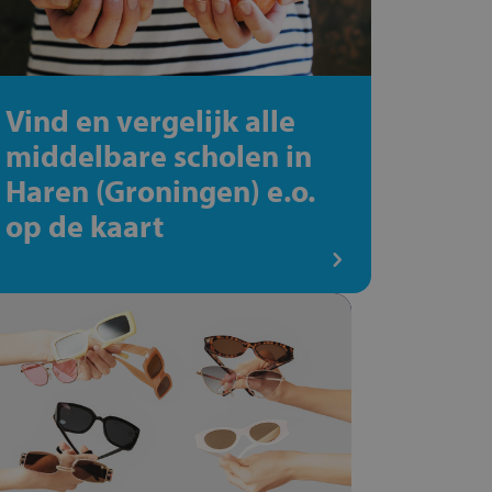
Vind en vergelijk alle
middelbare scholen in
Haren (Groningen) e.o.
op de kaart