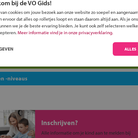
kom bij de VO Gids!
Terra Wolvega
fschool VSO
Topsport Talentschool Gron
 van cookies om jouw bezoek aan onze website zo soepel en aangenaam
skerk
VSO Dunk
ervoor dat alles op rolletjes loopt en staan daarom altijd aan. Als je ons
kunnen we je de beste ervaring bieden. Je kunt ook zelf selecteren welke
Werkman VMBO
cepteren.
Meer informatie vind je in onze privacyverklaring.
Willem Lodewijk Gymnasiu
n
RGEVEN
ALLES
uw regio
n -niveaus
Inschrijven?
Alle informatie om je kind aan te melden bij